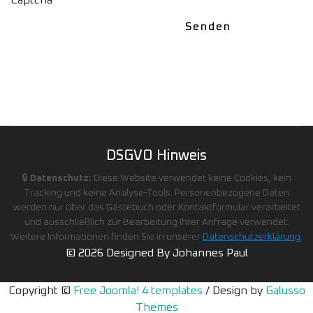
Captcha
*
Senden
DSGVO Hinweis
🔒
Datenschutz:
Diese Website verwendet keine Cookies, kein
Tracking und keine Analyse-Tools. Personenbezogene Daten
werden nur über das Gästebuch oder Kontaktformular verarbeitet
und ausschließlich zur Bearbeitung Ihrer Anfrage verwendet.
Weitere Informationen finden Sie in unserer
Datenschutzerklärung
.
© 2026 Designed By Johannes Paul
Copyright ©
Free Joomla! 4 templates
/ Design by
Galusso
Themes